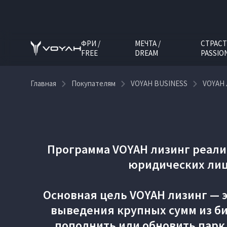
ФРИ /
МЕЧТА /
СТРАСТ
FREE
DREAM
PASSIO
Главная
Покупателям
VOYAH BUSINESS
VOYAH 
Программа VOYAH лизинг реали
юридических лиц
Основная цель VOYAH лизинг — 
выведения крупных сумм из би
пополнить или обновить парк