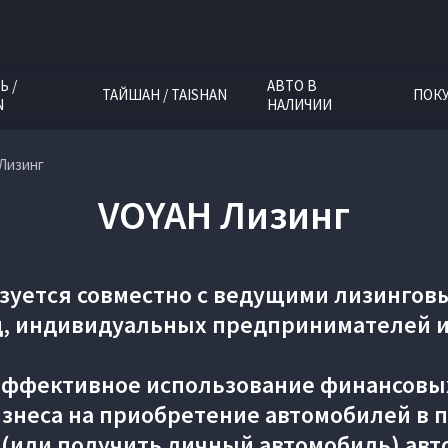
Ь /
АВТО В
ТАЙШАН / TAISHAN
ПОК
N
НАЛИЧИИ
Лизинг
VOYAH Лизинг
зуется совместно с ведущими лизингов
, индивидуальных предпринимателей и
эффективное использование финансовы
знеса на приобретение автомобилей в п
 (или получить личный автомобиль) авт