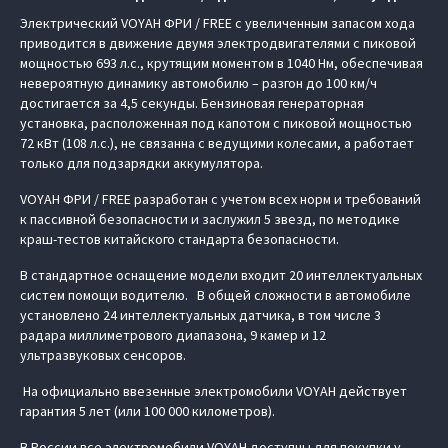
Электрический VOYAH ФРИ / FREE с увеличенным запасом хода
приводится в движение двумя электродвигателями с пиковой
мощностью 693 л.с., крутящим моментом в 1040 Нм, обеспечивая
невероятную динамику автомобилю – разгон до 100 км/ч
достигается за 4,5 секунды. Бензиновая генераторная
установка, расположенная под капотом с пиковой мощностью
72 кВт (108 л.с.), не связанна с ведущими колесами, а работает
только для подзарядки аккумулятора.
VOYAH ФРИ / FREE разработан с учетом всех норм и требований
к пассивной безопасности и заслужил 5 звезд, по методике
краш-тестов китайского стандарта безопасности.
В стандартное оснащение модели входит 20 интеллектуальных
систем помощи водителю. В общей сложности в автомобиле
установлено 24 интеллектуальных датчика, в том числе 3
радара миллиметрового диапазона, 9 камер и 12
ультразвуковых сенсоров.
На официально ввезенные электромобили VOYAH действует
гарантия 5 лет (или 100 000 километров).
В России все электромобили VOYAH доступны для покупки у