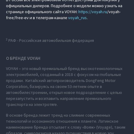
официальных дилеров. Подробнее о модели можно узнать на
странице официального сайта VOYAH:
https://
voyah.ru
/voyah-
free/free-ev и в телеграм-канале
voyah_rus
.
2
РАФ - Российская автомобильная федерация
О БРЕНДЕ VOYAH
VOYAH – это новый премиальный бренд высокотехнологичных
электромобилей, созданный в 2018 с фокусом на глобальные
продажи. Китайский автопроизводитель DongFeng Motor
Corporation, базируясь на своем 53-летнем опыте в
автомобилестроении, открыл новое подразделение с целью
перезапустить и возглавить направление премиального
транспорта на электротяге.
В основе бренда лежит тренд на слияние современных
технологий и осознанного отношения к планете. Латинское
наименование бренда отсылает к слову «Вояж» (Voyage), таким
образом, символизируя начало путешествия в новую эру