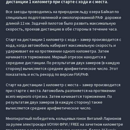
дистанции 1 километр при старте с хода и с места.
Все заезды проводились на природном льду озера Байкал по
специально подготовленной и омологированной РАФ дорожке
длиной 12 км. Задачей пилотов было развить максимальную
скорость, проехав дистанцию в обе стороны в течение часа.
Старт на дистанции 1 километр с хода – замер производится с
хода, когда автомобиль набирает максимальную скорость и
удерживает ее на протяжении одного километра. Затем
начинается торможение. Мерный отрезок находится в
середине дистанции. По результатам двух замеров (в каждую
сторону) вычисляется среднее арифметическое число. Этот
показатель и есть рекорд по версии FIA\РАФ.
Старт на дистанции 1 километр с места – замер производится
при старте с места. Автомобиль разгоняется на протяжении
всего мерного отрезка. Затем начинается торможение. По
результатам двух замеров (в каждую сторону) также
вычисляется среднее арифметическое число.
Многократный победитель кольцевых гонок Виталий Ларионов
за рулем электрокара VOYAH ФРИ / FREE на зачетном километре