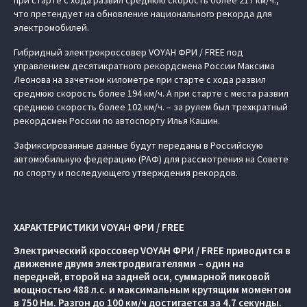
при старте с хода развил среднюю скорость более 217 км/ч.,
что претендует на обновление национального рекорда для
электромобилей.
Гибридный электрокроссовер VOYAH ФРИ / FREE под
управлением десятикратного рекордсмена России Максима
Леонова на зачетном километре при старте с хода развил
среднюю скорость более 194 км/ч. А при старте с места развил
среднюю скорость более 102 км/ч. – за рулем был трехкратный
рекордсмен России по автоспорту Илья Кашин.
Зафиксированные данные будут переданы в Российскую
автомобильную федерацию (РАФ) для рассмотрения на Совете
по спорту и последующего утверждения рекордов.
ХАРАКТЕРИСТИКИ VOYAH ФРИ / FREE
Электрический кроссовер VOYAH ФРИ / FREE приводится в
движение двумя электродвигателями – один на
передней, второй на задней оси, суммарной пиковой
мощностью 488 л.с. и максимальным крутящим моментом
в 750 Нм. Разгон до 100 км/ч достигается за 4,7 секунды.