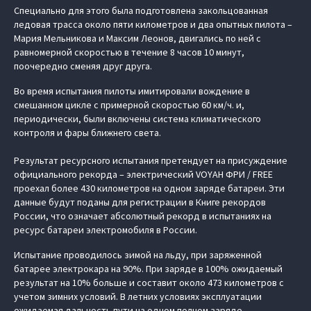
Специально для этого была подготовлена закольцованная
ледовая трасса около пяти километров и два опытных пилота –
Мария Мельникова и Максим Леонов, двигались по ней с
равномерной скоростью в течение 8 часов 10 минут,
поочередно сменяя друг друга.
Во время испытания пилоты имитировали вождение в
смешанном цикле с примерной скоростью 60 км/ч. и,
периодически, были включены система климатического
контроля и фары ближнего света.
Результат ресурсного испытания претендует на присуждение
официального рекорда – электрический VOYAH ФРИ / FREE
проехал более 430 километров на одном заряде батареи. Эти
данные будут поданы для регистрации в Книге рекордов
России, что означает абсолютный рекорд в испытаниях на
ресурс батареи электромобиля в России.
Испытание проводилось зимой на льду, при заряженной
батарее электрокара на 90%. При заряде в 100% ожидаемый
результат на 10% больше и составит около 473 километров с
учетом зимних условий. В летних условиях эксплуатации
ожидаемая дальность пути на одном полном заряде