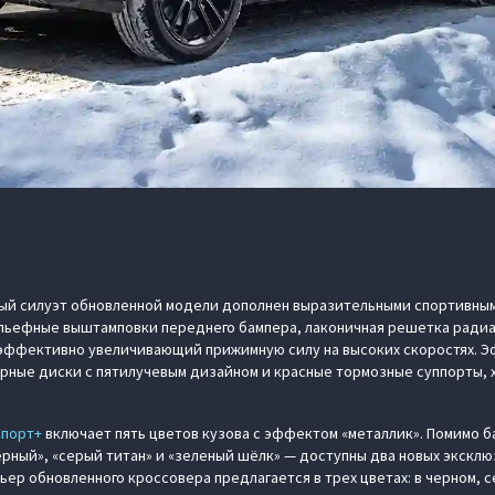
ый силуэт обновленной модели дополнен выразительными спортивным
льефные выштамповки переднего бампера, лаконичная решетка радиат
 эффективно увеличивающий прижимную силу на высоких скоростях. 
рные диски с пятилучевым дизайном и красные тормозные суппорты, 
Спорт+
включает пять цветов кузова с эффектом «металлик». Помимо б
рный», «серый титан» и «зеленый шёлк» — доступны два новых эксклю
ьер обновленного кроссовера предлагается в трех цветах: в черном, с