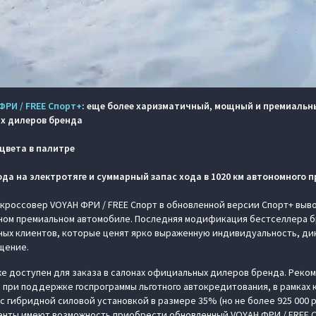
ФРИ / FREE Спорт+
: еще более харизматичный, мощный и премиальны
х дилеров бренда
цвета в палитре
да на электротяге и суммарный запас хода в 1020 км автономного п
россовер VOYAH ФРИ / FREE Спорт в обновленной версии Спорт+ выво
ном премиальном автомобиле. Последняя модификация бестселлера б
ных клиентов, которые ценят ярко выраженную индивидуальность, ди
щение.
е доступен для заказа в салонах официальных дилеров бренда. Реко
но при поддержке госпрограммы льготного автокредитования, в рамках
 с гибридной силовой установкой в размере 35% (но не более 925 000 
енты имеют возможность приобрести обновленный VOYAH ФРИ / FREE Сп