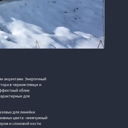
и акцентами. Энергичный
ора в черном глянце и
Эффектный облик
характерные для
азовых для линейки
зивных цвета: «жемчужный
ером и слоновой кости.