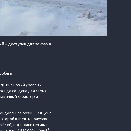
й – доступен для заказа в
робега
дит на новый уровень
ренда создана для самых
намичный характер и
мендованная розничная цена
 которой клиенты получают
рублей) и дополнительных
1
орт+ от 4 990 000 рублей
.