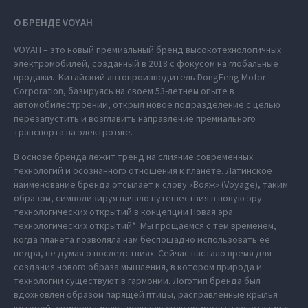
О БРЕНДЕ VOYAH
VOYAH – это новый премиальный бренд высокотехнологичных
электромобилей, созданный в 2018 с фокусом на глобальные
продажи. Китайский автопроизводитель DongFeng Motor
Corporation, базируясь на своем 53-летнем опыте в
автомобилестроении, открыл новое подразделение с целью
перезапустить и возглавить направление премиального
транспорта на электротяге.
В основе бренда лежит тренд на слияние современных
технологий и осознанного отношения к планете. Латинское
наименование бренда отсылает к слову «Вояж» (Voyage), таким
образом, символизируя начало путешествия в новую эру
технологических открытий в концепции Новая эра
технологических открытий*. Мы прощаемся с тем временем,
когда планета позволяла нам беспощадно использовать ее
недра, не думая о последствиях. Сейчас настало время для
создания нового образа мышления, в котором природа и
технологии существуют в гармонии. Логотип бренда был
вдохновлен образом парящей птицы, расправленные крылья
которой, символизируют великую силу природы в сочетании с