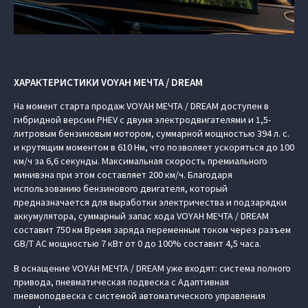
ХАРАКТЕРИСТИКИ VOYAH МЕЧТА / DREAM
На момент старта продаж VOYAH МЕЧТА / DREAM доступен в
гибридной версии PHEV с двумя электродвигателями и 1,5-
литровым бензиновым мотором, суммарной мощностью 394 л. с.
и крутящим моментом в 610 Нм, что позволяет ускоряться до 100
км/ч за 6,6 секунды. Максимальная скорость премиального
минивэна при этом составляет 200 км/ч. Благодаря
использованию бензинового двигателя, который
предназначается для выработки электричества и подзарядки
аккумулятора, суммарный запас хода VOYAH МЕЧТА / DREAM
составит 750 км Время заряда переменным током через разъем
GB/T AC мощностью 7 кВт от 0 до 100% составит 4,5 часа.
В оснащение VOYAH МЕЧТА / DREAM уже входят: система полного
привода, пневматическая подвеска с Адаптивная
пневмоподвеска с системой автоматического управления