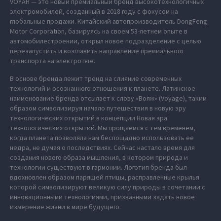
VOYAH — это новый премиальный бренд высокотехнологичных
электромобилей, созданный в 2018 году с фокусом на
глобальные продажи. Китайский автопроизводитель DongFeng
Motor Corporation, базируясь на своем 53-летнем опыте в
автомобилестроении, открыл новое подразделение с целью
перезапустить и возглавить направление премиального
транспорта на электротяге.
В основе бренда лежит тренд на слияние современных
технологий и осознанного отношения к планете. Латинское
наименование бренда отсылает к слову «Вояж» (Voyage), таким
образом символизируя начало путешествия в новую эру
технологических открытий в концепции Новая эра
технологических открытий. Мы прощаемся с тем временем,
когда планета позволяла нам беспощадно использовать ее
недра, не думая о последствиях. Сейчас настало время для
создания нового образа мышления, в котором природа и
технологии существуют в гармонии. Логотип бренда был
вдохновлен образом парящей птицы, расправленные крылья
которой символизируют великую силу природы в сочетании с
инновационными технологиями, призванными задать новое
измерение жизни в мире будущего.