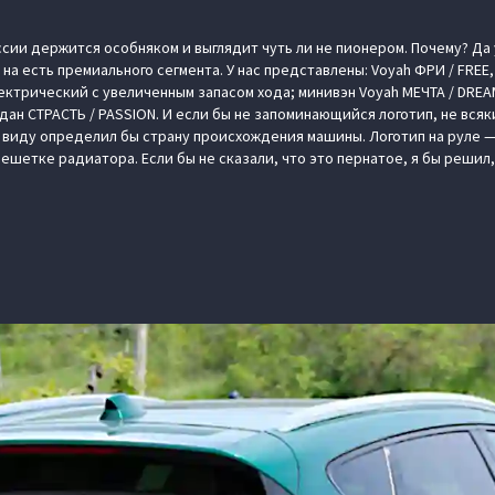
ссии держится особняком и выглядит чуть ли не пионером. Почему? Да
 на есть премиального сегмента. У нас представлены: Voyah ФРИ / FRE
ектрический с увеличенным запасом хода; минивэн Voyah МЕЧТА / DREA
ан СТРАСТЬ / PASSION. И если бы не запоминающийся логотип, не вся
виду определил бы страну происхождения машины. Логотип на руле —
 решетке радиатора. Если бы не сказали, что это пернатое, я бы решил