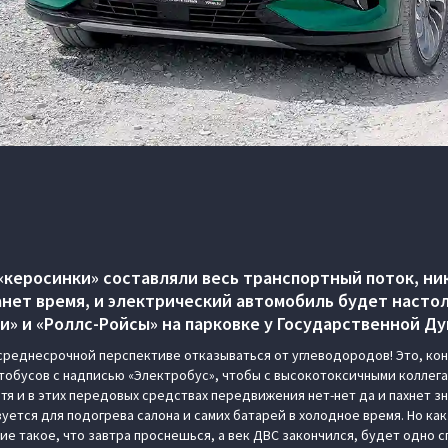
«керосинки» составляли весь транспортный поток, ник
анет время, и электрический автомобиль будет наст
ли» и «Роллс-Ройсы» на парковке у Государственной Д
в среднесрочной перспективе отказываться от углеводородов! Это, кон
тобусов с надписью «Электробус», чтобы с высокотоксичными коллег
отя и в этих передовых средствах передвижения нет-нет да и пахнет 
ется для подогрева салона и самих батарей в холодное время. Но как 
е такое, что завтра проснешься, а век ДВС закончился, будет одно 