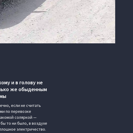
ому и в голову не
олько же обыденным
умы
ечно, если не считать
ами по перевозке
знакомой соляркой —
бы то ни было, в воздухе
сплошное электричество.