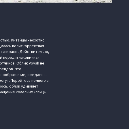
остью. Китайцы неохотно
удилась политкорректная
е выпирают. Действительно,
й перед и лаконичная
отчиков. Облик Voyah не
рендов. Это
ет воображение, ожидаешь
огут. Поройтесь немного в
рюсь, облик удивляет
вращение колесных «спиц»