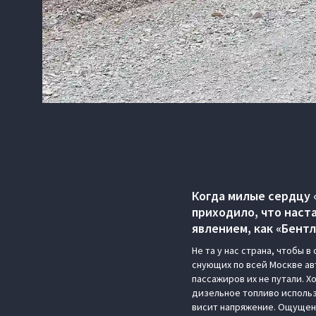
Когда милые сердцу 
приходило, что наст
явлением, как «Бент
Не та у нас страна, чтобы 
снующих по всей Москве ав
пассажиров их не путали. Х
дизельное топливо использу
висит напряжение. Ощущени