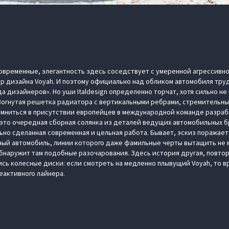
овременные, элегантность здесь соседствует с умеренной агрессивн
ор дизайна Voyah. И поэтому официально над обликом автомобиля тр
а дизайнеров». Но уши Italdesign определенно торчат, хотя сильно н
Вогнутая решетка радиатора с вертикальными ребрами, стремительны
омниться в присутствии европейцев в международной команде разраб
 это очередная сборная солянка из деталей ведущих автомобильных б
ьно сделанная современная и цельная работа. Бывает, эскиз поража
ный автомобиль, линии которого даже фамильные черты вытащить не м
обнаружит там подобные разочарования. Здесь история другая, повто
ись колесные диски: если смотреть на медленно плывущий Voyah, то 
еактивного лайнера.