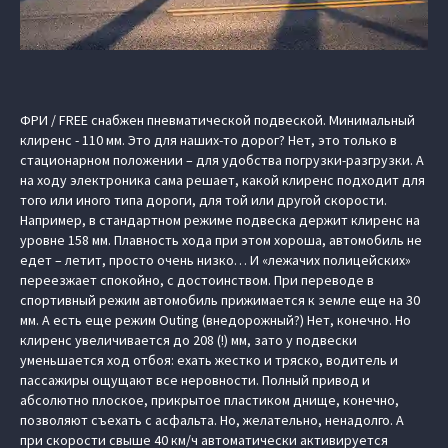
ФРИ / FREE снабжен пневматической подвеской. Минимальный
клиренс - 110 мм. Это для наших-то дорог? Нет, это только в
стационарном положении – для удобства погрузки-разгрузки. А
на ходу электроника сама решает, какой клиренс подходит для
того или иного типа дороги, для той или другой скорости.
Например, в стандартном режиме подвеска держит клиренс на
уровне 158 мм. Плавность хода при этом хороша, автомобиль не
едет – летит, просто очень низко… И «лежачих полицейских»
переезжает спокойно, с достоинством. При переводе в
спортивный режим автомобиль прижимается к земле еще на 30
мм. А есть еще режим Outing (внедорожный?) Нет, конечно. Но
клиренс увеличивается до 208 (!) мм, зато у подвески
уменьшается ход отбоя: ехать жестко и тряско, водитель и
пассажиры ощущают все неровности. Полный привод и
абсолютно плоское, прикрытое пластиком днище, конечно,
позволяют съехать с асфальта. Но, желательно, ненадолго. А
при скорости свыше 40 км/ч автоматически активируется