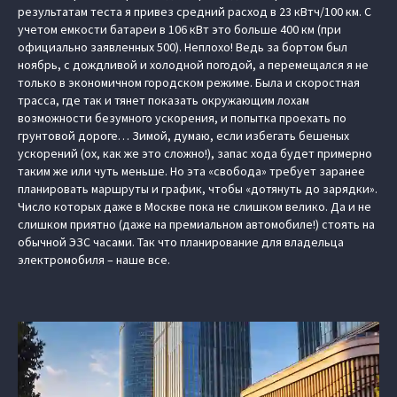
результатам теста я привез средний расход в 23 кВтч/100 км. С
учетом емкости батареи в 106 кВт это больше 400 км (при
официально заявленных 500). Неплохо! Ведь за бортом был
ноябрь, с дождливой и холодной погодой, а перемещался я не
только в экономичном городском режиме. Была и скоростная
трасса, где так и тянет показать окружающим лохам
возможности безумного ускорения, и попытка проехать по
грунтовой дороге… Зимой, думаю, если избегать бешеных
ускорений (ох, как же это сложно!), запас хода будет примерно
таким же или чуть меньше. Но эта «свобода» требует заранее
планировать маршруты и график, чтобы «дотянуть до зарядки».
Число которых даже в Москве пока не слишком велико. Да и не
слишком приятно (даже на премиальном автомобиле!) стоять на
обычной ЭЗС часами. Так что планирование для владельца
электромобиля – наше все.