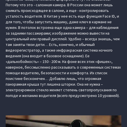
Потому что это - салонная камера. В России она может лишь
снимать происходящее в салоне, а еще - контролировать
усталость водителя. В Китае у нее есть еще функция Face ID, и
для того, чтобы запустить машину, даже ключ в кармане не
нужен. В потолок встроена еще одна камера – для наблюдения
за задними пассажирами; изображение можно вывести на
центральный или правый дисплей. Удобно – всегда знаешь, чем
там заняты твои дети… Есть, конечно, и обычный
видеорегистратор, а также инфракрасная система ночного
видения (она входит в базовое оснащение). Ее
«дальнобойность» – 150 - 200 м. На фоне всех этих «фишек»,
наверное, бессмысленно рассказывать о современных системах
помощи водителю, безопасности и комфорта. Их список
поистине бесконечен… Добавлю лишь, что огромная
панорамная крыша тут лишена шторки. Она не нужна –
электрохромное стекло меняет степень светопропускания по
погоде и желанию водителя (всего предусмотрено 10 уровней).