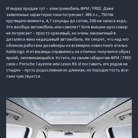
И лидер продаж тут – электромобиль ФРИ / FREE. Даже
заявленные характеристики потрясают: 488 л.с., 750 Нм
крутящего момента, 4,7 секунды до сотни, 500 км запаса хода...
Это вообще автомобиль или самолет? Хотя внешне кроссовер
не потрясает – просто красивый, но очень лаконичный в
деталях и явно недешевый автомобиль. Не секрет, что над его
обликом работали дизайнеры из всемирно известного ателье
Italdesign. И итальянцы справились на отлично: получился образ
яркий, запоминающийся. Кстати, по своим габаритам ФРИ / FREE
схож с Porsche Cayenne или Lexus RX. И поставить его рядом не
стыдно – пусть родословная не длинная, но породистость все-
таки чувствуется.