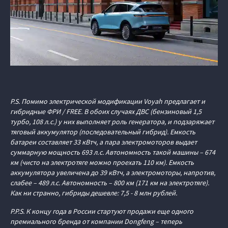
P.S. Помимо электрической модификации Voyah предлагает и
гибридные ФРИ / FREE. В обоих случаях ДВС (бензиновый 1,5
турбо, 108 л. с.) у них выполняет роль генератора, и подзаряжает
тяговый аккумулятор (последовательный гибрид). Емкость
батареи составляет 33 кВтч, а пара электромоторов выдает
суммарную мощность 693 л. с. Автономность такой машины – 674
км (чисто на электротяге можно проехать 110 км). Емкость
аккумулятора увеличена до 39 кВтч, а электромоторы, напротив,
слабее – 489 л.с. Автономность – 800 км (171 км на электротяге).
Как ни странно, гибриды дешевле: 7,5 - 8 млн рублей.
P.P.S. К концу года в России стартуют продажи еще одного
премиального бренда от компании Dongfeng – теперь