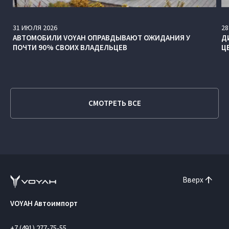
31
ИЮЛЯ
2026
28
АВТОМОБИЛИ VOYAH ОПРАВДЫВАЮТ ОЖИДАНИЯ У
Д
ПОЧТИ 90% СВОИХ ВЛАДЕЛЬЦЕВ
Ц
СМОТРЕТЬ ВСЕ
Вверх
VOYAH Автоимпорт
+7 (491) 277-75-55