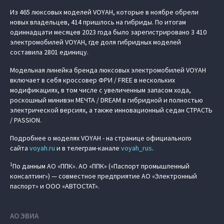
Из 465 люксовых моделей VOYAH, которые в ноябре обрели
новых владельцев, 414 пришлось на гибриды. По итогам
одиннадцати месяцев 2023 года было зарегистрировано 3 410
электромобилей VOYAH, где доля гибридных моделей
составила 2801 единицу.
Модельная линейка бренда люксовых электромобилей VOYAH
включает в себя кроссовер ФРИ / FREE в нескольких
модификациях, в том числе с увеличенным запасом хода,
роскошный минивэн МЕЧТА / DREAM в гибридной и полностью
электрической версиях, а также инновационный седан СТРАСТЬ
/ PASSION.
Подробнее о моделях VOYAH - на странице официального
сайта
voyah.ru
и в телеграм-канале
voyah_rus
.
1
По данным АО «ППК». АО «ППК» («Паспорт промышленный
консалтинг») — совместное предприятие АО «Электронный
паспорт» и ООО «АВТОСТАТ».
АО ЭВИА