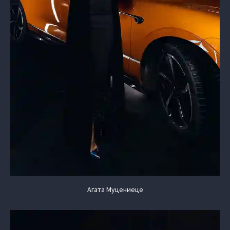
Агата Муцениеце