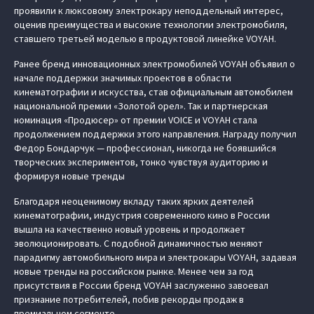
проявили к люксовому электрокару неподдельный интерес,
оценив преимущества и высокие технологии электромобиля,
ставшего третьей моделью в продуктовой линейке VOYAH.
Ранее бренд инновационных электромобилей VOYAH объявил о
начале поддержки значимых проектов в области
кинематографии и искусства, став официальным автомобилем
национальной премии «Золотой орел». Так и партнерская
номинация «Продюсер» от премии VOICE и VOYAH стала
продолжением поддержки этого направления. Награду получил
Федор Бондарчук — профессионал, никогда не боявшийся
творческих экспериментов, тонко чувствуя аудиторию и
формируя новые тренды
Благодаря неоценимому вкладу таких ярких деятелей
кинематографии, индустрия современного кино в России
вышла на качественно новый уровень и продолжает
эволюционировать. С подобной динамичностью меняют
парадигму автомобильного мира и электрокары VOYAH, задавая
новые тренды на российском рынке. Менее чем за год
присутствия в России бренд VOYAH заслуженно завоевал
признание потребителей, побив рекорды продаж в
премиальном сегменте.