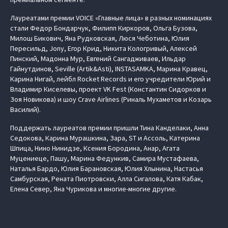
Лауреатами премии VOICE «Главные лица» в разных номинациях
стали Федор Бондарчук, Филипп Киркоров, Ольга Бузова,
Милош Бикович, Яна Рудковская, Люся Чеботина, Юлия
Пересильд, Jony, Егор Крид, Никита Кологривый, Алексей
Пинский, Мадонна Мур, Евгений Сангадживаев, Ильдар
Гайнутдинов, Seville (Artik&Asti), INSTASAMKA, Марина Кравец,
Карина Нигай, лейбл Rocket Records и его учредители Юрий и
Владимир Киселевы, проект VK Fest (Константин Сидорков и
Зоя Новикова) и шоу Crave Airlines (Риналь Мухаметов и Козарь
Василий).
Поддержать лауреатов премии пришли Тина Канделаки, Анна
Седокова, Карина Мурашкина, Зара, ST и Ассоль, Катерина
Шпица, Нино Нинидзе, Ксения Бородина, Анар, Агата
Муцениеце, Пашу, Марина Федункив, Самира Мустафаева,
Наталья Бардо, Юлия Барановская, Юлия Хлынина, Настасья
Самбурская, Рената Пиотровски, Алла Сигалова, Катя Кабак,
Елена Север, Яна Чурикова и многие-многие другие.